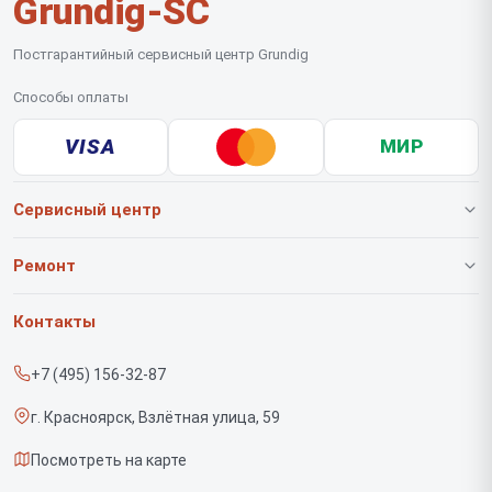
Grundig-SC
Постгарантийный сервисный центр Grundig
Способы оплаты
VISA
МИР
Сервисный центр
О нашем сервисе
Ремонт
Гарантия
Роботов-пылесосов
Контакты
Прайс-лист
Вертикальных пылесосов
+7 (495) 156-32-87
Срочный ремонт
Саундбаров
г. Красноярск, Взлётная улица, 59
Доставка и способы оплаты
Варочных панелей
Посмотреть на карте
Диагностика
Напольных пылесосов