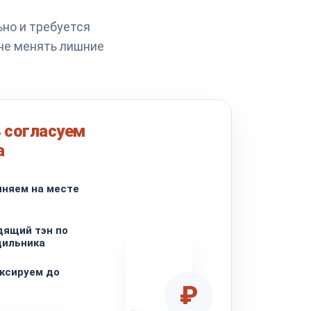
ьно и требуется
не менять лишние
 согласуем
а
чняем на месте
дящий тэн по
дильника
ксируем до
₽