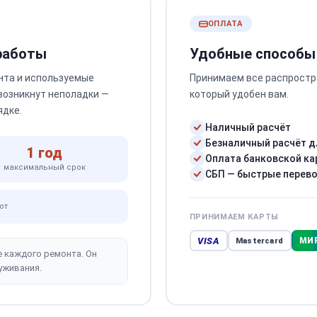
ОПЛАТА
 работы
Удобные способы
нта и используемые
Принимаем все распростр
 возникнут неполадки —
который удобен вам.
ядке.
Наличный расчёт
Безналичный расчёт д
1 год
Оплата банковской ка
максимальный срок
СБП — быстрые перев
от
ПРИНИМАЕМ КАРТЫ
VISA
МИ
Mastercard
е каждого ремонта. Он
уживания.