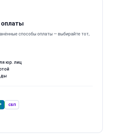
 оплаты
анённые способы оплаты — выбирайте тот,
ля юр. лиц
ртой
оды
Р
СБП